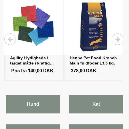
Agility / lydigheds /
Henne Pet Food Kronch
Lamm
target måtte i kraftig
Main fuldfoder 13,5 kg.
gummi 30 x 30 cm.
Pris fra
140,00 DKK
378,00 DKK
59,
Hund
Kat