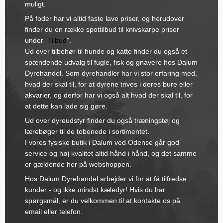
muligt.
På foder har vi altid faste lave priser, og herudover
finder du en række spottilbud til knivskarpe priser
under ”
Tilbud
”.
Ud over tilbehør til hunde og katte finder du også et
spændende udvalg til fugle, fisk og gnavere hos Dalum
Dyrehandel. Som dyrehandler har vi stor erfaring med,
hvad der skal til, for at dyrene trives i deres bure eller
akvarier, og derfor har vi også alt hvad der skal til, for
at dette kan lade sig gøre.
Ud over dyreudstyr finder du også træningstøj og
lærebøger til de tobenede i sortimentet.
I vores fysiske butik i Dalum ved Odense går god
service og høj kvalitet altid hånd i hånd, og det samme
er gældende her på webshoppen.
Hos Dalum Dyrehandel arbejder vi for at få tilfredse
kunder - og ikke mindst kæledyr! Hvis du har
spørgsmål, er du velkommen til at kontakte os på
email eller telefon.