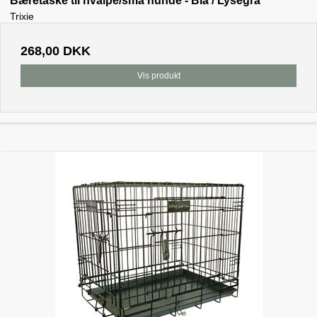
Bæretaske til hvalpe/små hunde - Blå / Lysegrå
Trixie
268,00 DKK
Vis produkt