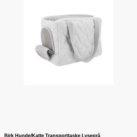
Birk Hunde/Katte Transporttaske Lysegrå