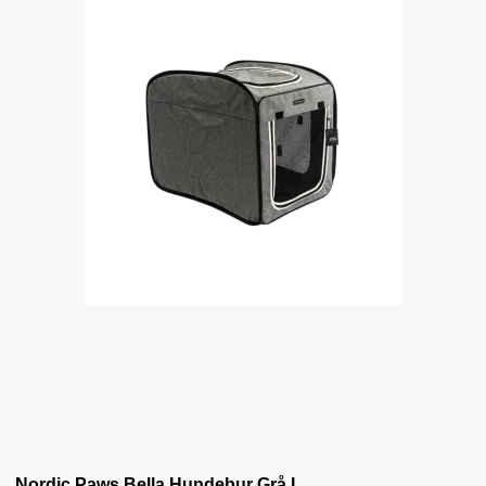
Nordic Paws Bella Hundebur Grå L