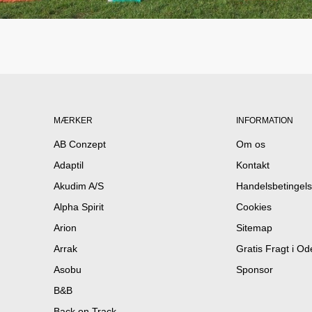
MÆRKER
INFORMATION
AB Conzept
Om os
Adaptil
Kontakt
Akudim A/S
Handelsbetingels
Alpha Spirit
Cookies
Arion
Sitemap
Arrak
Gratis Fragt i O
Asobu
Sponsor
B&B
Back on Track