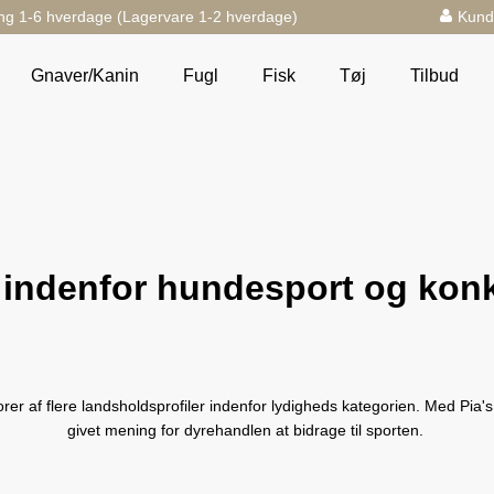
ng 1-6 hverdage (Lagervare 1-2 hverdage)
Kund
Gnaver/Kanin
Fugl
Fisk
Tøj
Tilbud
indenfor hundesport og kon
af flere landsholdsprofiler indenfor lydigheds kategorien. Med Pia's na
givet mening for dyrehandlen at bidrage til sporten.