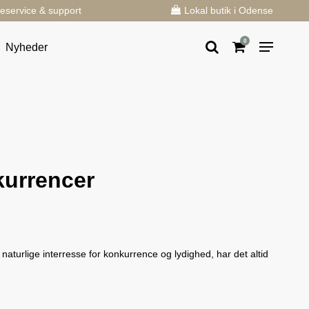
eservice & support
Lokal butik i Odense
0
Nyheder
kurrencer
turlige interresse for konkurrence og lydighed, har det altid