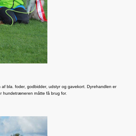
 af bla. foder, godbidder, udstyr og gavekort. Dyrehandlen er
ler hundetræneren måtte få brug for.