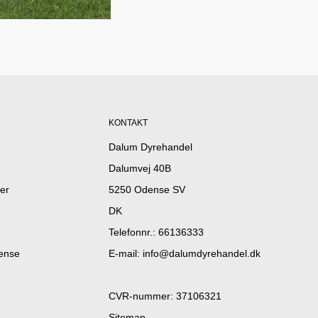
KONTAKT
Dalum Dyrehandel
Dalumvej 40B
er
5250 Odense SV
DK
Telefonnr.
:
66136333
dense
E-mail
:
info@dalumdyrehandel.dk
CVR-nummer
:
37106321
Sitemap