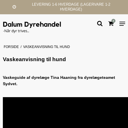
LEVERING 1-6 HVERDAGE (LAGERVARE 1-2
HVERDAGE)
0
FORSIDE
/
VASKEANVISNING TIL HUND
Vaskeanvisning til hund
Vaskeguide af dyrelæge Tina Haaning fra dyrelægeteamet
Sydvet.