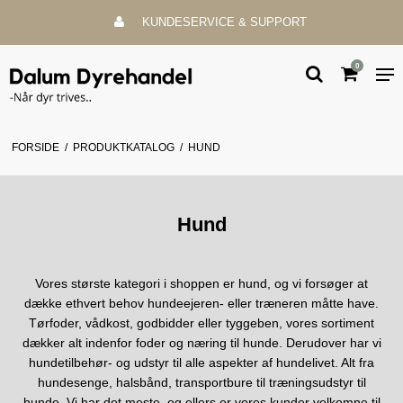
KUNDESERVICE & SUPPORT
0
FORSIDE
/
PRODUKTKATALOG
/
HUND
Hund
Vores største kategori i shoppen er hund, og vi forsøger at
dække ethvert behov hundeejeren- eller træneren måtte have.
Tørfoder, vådkost, godbidder eller tyggeben, vores sortiment
dækker alt indenfor foder og næring til hunde. Derudover har vi
hundetilbehør- og udstyr til alle aspekter af hundelivet. Alt fra
hundesenge, halsbånd, transportbure til træningsudstyr til
hunde. Vi har det meste, og ellers er vores kunder velkomne til