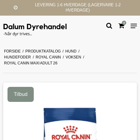
E 1-2
KUNDESERVICE & SUPPORT
0
FORSIDE
/
PRODUKTKATALOG
/
HUND
/
HUNDEFODER
/
ROYAL CANIN
/
VOKSEN
/
ROYAL CANIN MAXI ADULT 26
Tilbud