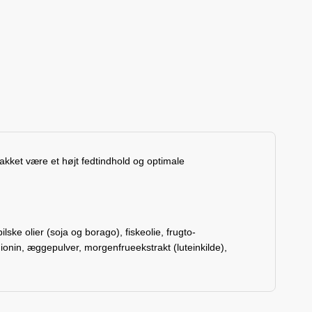
takket være et højt fedtindhold og optimale
lske olier (soja og borago), fiskeolie, frugto-
hionin, æggepulver, morgenfrueekstrakt (luteinkilde),