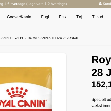
ng 1-6 hverdage (Lagervare 1-2 hverdage)
Kund
Gnaver/Kanin
Fugl
Fisk
Tøj
Tilbud
CANIN
/
HVALPE
/
ROYAL CANIN SHIH TZU 28 JUNIOR
Roy
28 
152,
Specielt ud
vækst imen