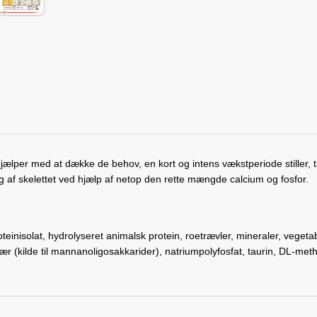
Hjælper med at dække de behov, en kort og intens vækstperiode stiller, 
ng af skelettet ved hjælp af netop den rette mængde calcium og fosfor.
teinisolat, hydrolyseret animalsk protein, roetrævler, mineraler, vegetabi
 gær (kilde til mannanoligosakkarider), natriumpolyfosfat, taurin, DL-met