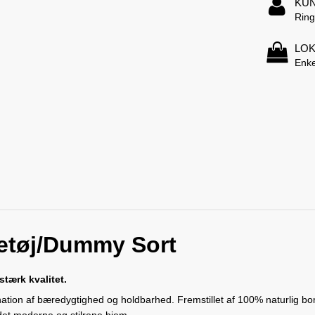
KUN
Ring
LOK
Enke
etøj/Dummy Sort
tærk kvalitet.
n af bæredygtighed og holdbarhed. Fremstillet af 100% naturlig bomuld,