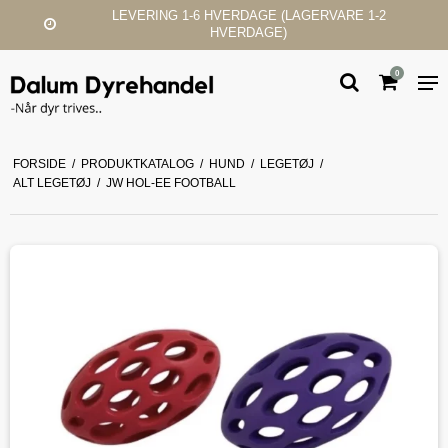
E 1-2
KUNDESERVICE & SUPPORT
0
FORSIDE
/
PRODUKTKATALOG
/
HUND
/
LEGETØJ
/
ALT LEGETØJ
/
JW HOL-EE FOOTBALL