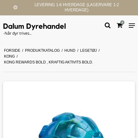
LEVERING 1-6 HVERDAGE (LAGERVARE 1-2
HVERDAGE)
0
FORSIDE
/
PRODUKTKATALOG
/
HUND
/
LEGETØJ
/
KONG
/
KONG REWARDS BOLD , KRAFTIG AKTIVITS BOLD.