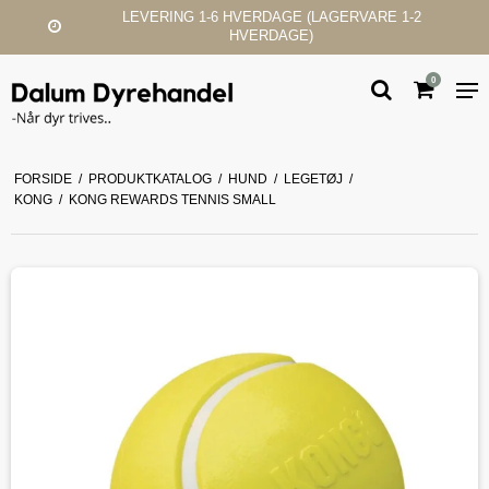
ERDAGE (LAGERVARE 1-2
KUNDESERVIC
ERDAGE)
0
FORSIDE
/
PRODUKTKATALOG
/
HUND
/
LEGETØJ
/
KONG
/
KONG REWARDS TENNIS SMALL