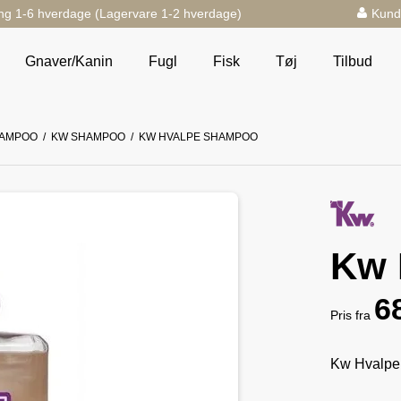
ng 1-6 hverdage (Lagervare 1-2 hverdage)
Kund
Gnaver/Kanin
Fugl
Fisk
Tøj
Tilbud
AMPOO
/
KW SHAMPOO
/
KW HVALPE SHAMPOO
Kw 
6
Pris fra
Kw Hvalpe