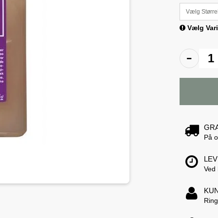
Vælg Større
Vælg Vari
GRA
På o
LEV
Ved 
KUN
Ring