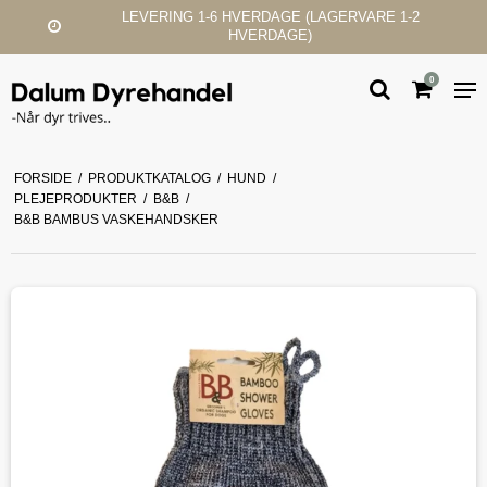
GERVARE 1-2
KUNDESERVICE & SUPP
0
FORSIDE
/
PRODUKTKATALOG
/
HUND
/
PLEJEPRODUKTER
/
B&B
/
B&B BAMBUS VASKEHANDSKER