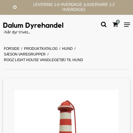
RVARE 1-2
KUNDESERVICE & SUPPORT
0
FORSIDE
/
PRODUKTKATALOG
/
HUND
/
SÆSON VAREGRUPPER
/
ROGZ LIGHT HOUSE VANDLEGETØJ TIL HUND