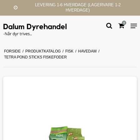
 1-6 HVERDAGE (LAGERVARE 1-2
KUND
HVERDAGE)
0
FORSIDE
/
PRODUKTKATALOG
/
FISK
/
HAVEDAM
/
TETRA POND STICKS FISKEFODER