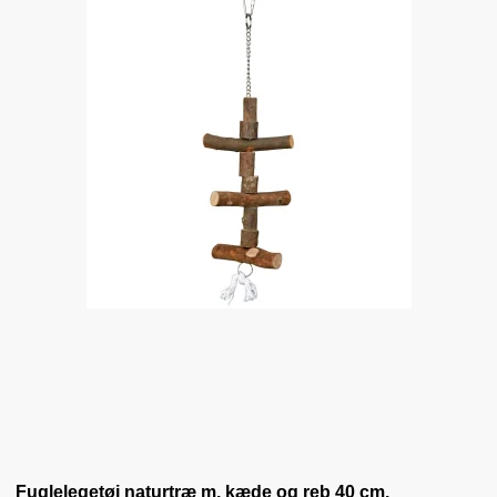
Fuglelegetøj naturtræ m. kæde og reb 40 cm.