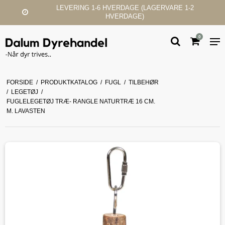
ERDAGE (LAGERVARE 1-2
KUNDESERVIC
ERDAGE)
0
FORSIDE
/
PRODUKTKATALOG
/
FUGL
/
TILBEHØR
/
LEGETØJ
/
FUGLELEGETØJ TRÆ- RANGLE NATURTRÆ 16 CM.
M. LAVASTEN