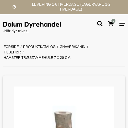
HVERDAGE (LAGERVARE 1-2
KUNDESERV
HVERDAGE)
0
FORSIDE
/
PRODUKTKATALOG
/
GNAVER/KANIN
/
TILBEHØR
/
HAMSTER TRÆSTAMMEHULE 7 X 20 CM.