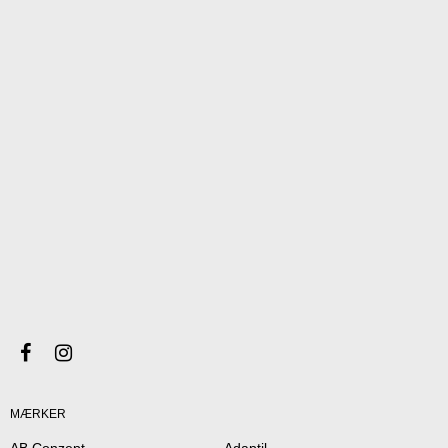
MÆRKER
AB Conzept
Adaptil