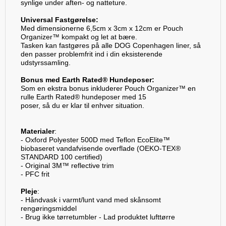
synlige under aften- og natteture.
Universal Fastgørelse:
Med dimensionerne 6,5cm x 3cm x 12cm er Pouch
Organizer™ kompakt og let at bære.
Tasken kan fastgøres på alle DOG Copenhagen liner, så
den passer problemfrit ind i din eksisterende
udstyrssamling.
Bonus med Earth Rated® Hundeposer:
Som en ekstra bonus inkluderer Pouch Organizer™ en
rulle Earth Rated® hundeposer med 15
poser, så du er klar til enhver situation.
Materialer
:
- Oxford Polyester 500D med Teflon EcoElite™
biobaseret vandafvisende overflade (OEKO-TEX®
STANDARD 100 certified)
- Original 3M™ reflective trim
- PFC frit
Pleje
:
- Håndvask i varmt/lunt vand med skånsomt
rengøringsmiddel
- Brug ikke tørretumbler - Lad produktet lufttørre