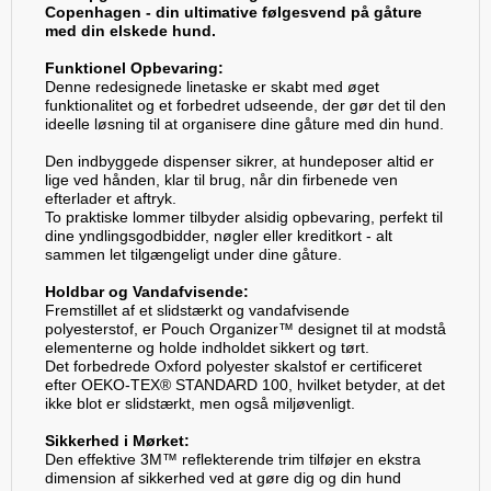
Copenhagen - din ultimative følgesvend på gåture
med din elskede hund.
Funktionel Opbevaring:
Denne redesignede linetaske er skabt med øget
funktionalitet og et forbedret udseende, der gør det til den
ideelle løsning til at organisere dine gåture med din hund.
Den indbyggede dispenser sikrer, at hundeposer altid er
lige ved hånden, klar til brug, når din firbenede ven
efterlader et aftryk.
To praktiske lommer tilbyder alsidig opbevaring, perfekt til
dine yndlingsgodbidder, nøgler eller kreditkort - alt
sammen let tilgængeligt under dine gåture.
Holdbar og Vandafvisende:
Fremstillet af et slidstærkt og vandafvisende
polyesterstof, er Pouch Organizer™ designet til at modstå
elementerne og holde indholdet sikkert og tørt.
Det forbedrede Oxford polyester skalstof er certificeret
efter OEKO-TEX® STANDARD 100, hvilket betyder, at det
ikke blot er slidstærkt, men også miljøvenligt.
Sikkerhed i Mørket:
Den effektive 3M™ reflekterende trim tilføjer en ekstra
dimension af sikkerhed ved at gøre dig og din hund