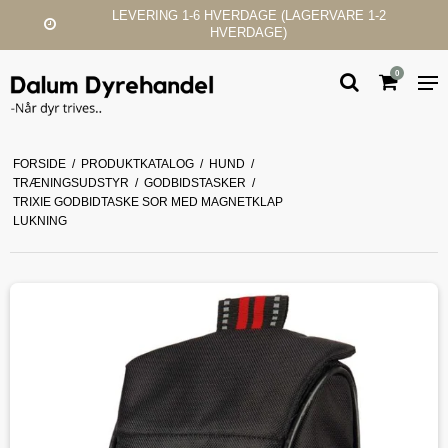
LAGERVARE 1-2
KUNDESERVICE & SUP
0
FORSIDE
/
PRODUKTKATALOG
/
HUND
/
TRÆNINGSUDSTYR
/
GODBIDSTASKER
/
TRIXIE GODBIDTASKE SOR MED MAGNETKLAP
LUKNING